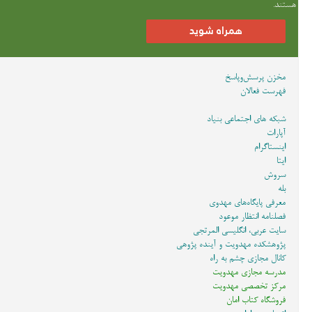
هستند.
همراه شوید
مخزن پرسش‌وپاسخ
فهرست فعالان
شبکه های اجتماعی بنیاد
آپارات
اینستاگرام
ایتا
سروش
بله
معرفی پایگاه‌های مهدوی
فصلنامه انتظار موعود
سایت عربی، انگلیسی المرتجی
پژوهشکده مهدویت و آینده پژوهی
کانال مجازی چشم به راه
مدرسه مجازی مهدویت
مرکز تخصصی مهدویت
فروشگاه کتاب امان