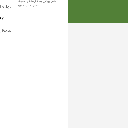
مدیر پورتال بنیاد فرهنگی حضرت
تولید ا
مهدی موعود(عج)
ــ
ن
93
همکاری
ــ
ن