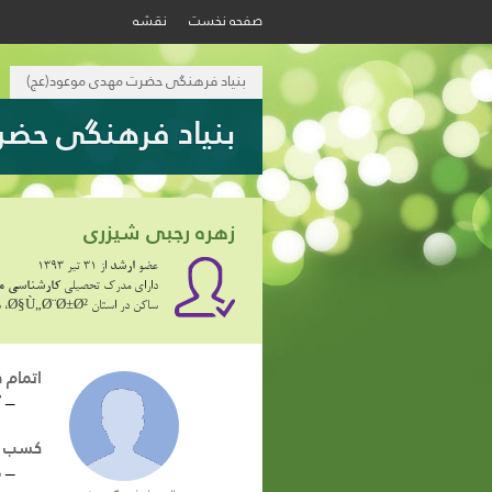
صفحه نخست
نقشه
بنیاد فرهنگی حضرت مهدی موعود(عج)
بنیاد فرهنگی حضر
زهره رجبی شیزری
عضو
ارشد
از 31 تیر 1393
دارای مدرک تحصیلی
کارشناسی م
ساکن در استان
Ø§Ù„Ø¨Ø±Ø²
، 
اتمام 
ــ
ک
کسب ج
ــ
ر