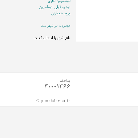
اتوماسیون اداری
آرشیو قبلی اتوماسیون
ورود همکاران
مهدویت در شهر شما
پیامک
30001366
© p.mahdaviat.ir